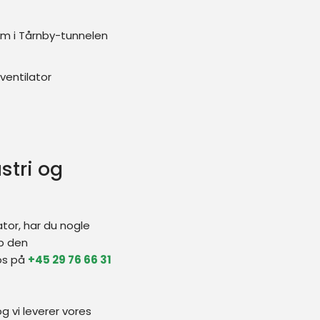
m i Tårnby-tunnelen
ventilator
stri og
lator, har du nogle
op den
 os på
+45 29 76 66 31
g vi leverer vores