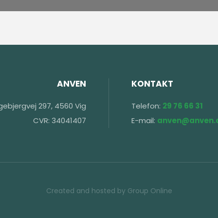
ANVEN
KONTAKT
Egebjergvej 297, 4560 Vig​
Telefon:
29 76 66 31
CVR: 34041407
E-mail:
anven@anven.
Created and hosted by Group Online