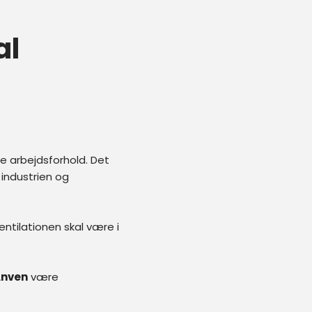
al
le arbejdsforhold. Det
 industrien og
ntilationen skal være i
nven
være