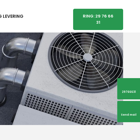
 LEVERING
RING: 29 76 66
31
29766631
Send mail