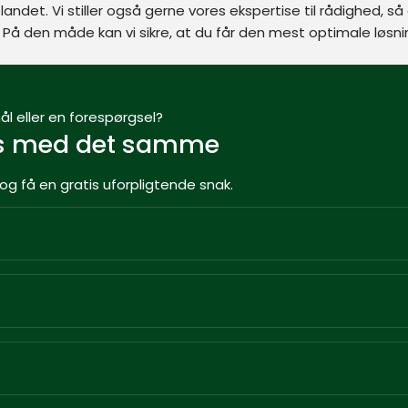
le landet. Vi stiller også gerne vores ekspertise til rådighed,
 På den måde kan vi sikre, at du får den mest optimale løsnin
l eller en forespørgsel?​
s med det samme​
g få en gratis uforpligtende snak​​​.