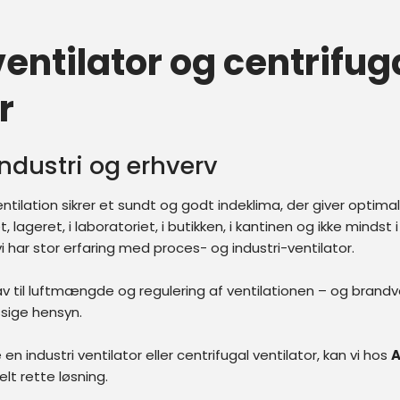
 ventilator og centrifug
r
 industri og erhverv
tilation sikrer et sundt og godt indeklima, der giver optima
lageret, i laboratoriet, i butikken, i kantinen og ikke mindst i
 har stor erfaring med proces- og industri-ventilator.
av til luftmængde og regulering af ventilationen – og brandve
ige hensyn.​
n industri ventilator eller centrifugal ventilator, kan vi hos
A
t rette løsning.