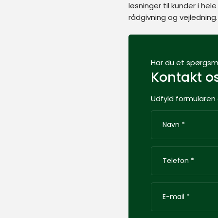
løsninger til kunder i he
rådgivning og vejledning.
Har du et spørgsmå
Kontakt o
Udfyld formularen o