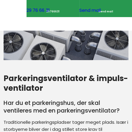
29 76 66 31
Send mail
29766631
Send mail
​Parkerings­ventilator & impuls­
ventilator
Har du et parkeringshus, der skal
ventileres med en parkeringsventilator?
Traditionelle parkeringspladser tager meget plads. Især i
storbyerne bliver der i dag stillet store krav til